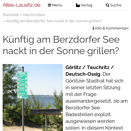
Menü
Verlag
Suche
Startseite
»
Nachrichten
Nachrichten
Verlag
» Künftig am Berzdorfer See nackt in der Sonne grillen?
Zeitungszustellung
Veranstaltungen
Info & Kommentare
Kontakt
Künftig am Berzdorfer See
Veranstaltungstickets
Impressum
nackt in der Sonne grillen?
Anzeigenannahme
Anzeigensuche
Görlitz / Tauchritz /
Deutsch-Ossig.
Der
Digitale Ausgaben
Görlitzer Stadtrat hat sich
in seiner letzten Sitzung
mit der Frage
auseinandergesetzt, ob am
Berzdorfer See
Badestellen explizit
ausgewiesen werden
sollen. In diesem Kontext