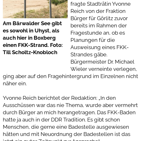
fragte Stadträtin Yvonne
Reich von der Fraktion
Bürger für Görlitz zuvor
Am Bärwalder See gibt
bereits im Rahmen der
es sowohl in Uhyst, als
Fragestunde an, ob es
auch hier in Boxberg
Planungen für die
einen FKK-Strand. Foto:
Ausweisung eines FKK-
Till Scholtz-Knobloch
Strandes gäbe.
Bürgermeister Dr. Michael
Wieler verneinte verlegen,
ging aber auf den Fragehintergrund im Einzelnen nicht
näher ein.
Yvonne Reich berichtet der Redaktion: „In den
Ausschüssen war das nie Thema, wurde aber vermehrt
durch Bürger an mich herangetragen. Das FKK-Baden
hatte ja auch in der DDR Tradition. Es gibt schon
Menschen, die gerne eine Badestelle ausgewiesen
hätten und mit Neuordnung der Badestellen ist das