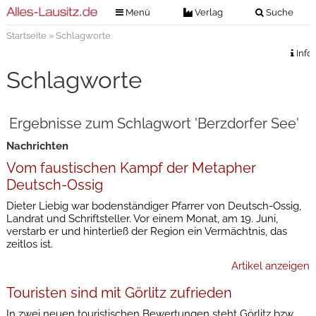
Menü
Verlag
Suche
Startseite
» Schlagworte
Nachrichten
Verlag
Info
Zeitungszustellung
Veranstaltungen
Schlagworte
Kontakt
Veranstaltungstickets
Impressum
Ergebnisse zum Schlagwort 'Berzdorfer See'
Anzeigenannahme
Nachrichten
Anzeigensuche
Vom faustischen Kampf der Metapher
Digitale Ausgaben
Deutsch-Ossig
Dieter Liebig war bodenständiger Pfarrer von Deutsch-Ossig,
Landrat und Schriftsteller. Vor einem Monat, am 19. Juni,
verstarb er und hinterließ der Region ein Vermächtnis, das
zeitlos ist.
Artikel anzeigen
Touristen sind mit Görlitz zufrieden
In zwei neuen touristischen Bewertungen steht Görlitz bzw.