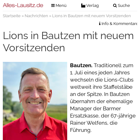
Menü
Verlag
Suche
Startseite
»
Nachrichten
» Lions in Bautzen mit neuem Vorsitzenden
Nachrichten
Verlag
Info & Kommentare
Zeitungszustellung
Veranstaltungen
Lions in Bautzen mit neuem
Kontakt
Veranstaltungstickets
Vorsitzenden
Impressum
Anzeigenannahme
Bautzen.
Traditionell zum
Anzeigensuche
1. Juli eines jeden Jahres
Digitale Ausgaben
wechseln die Lions-Clubs
weltweit ihre Staffelstäbe
an der Spitze. In Bautzen
übernahm der ehemalige
Manager der Barmer
Ersatzkasse, der 67-jährige
Rainer Welfens, die
Führung.