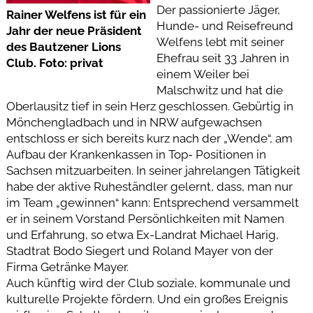
Der passionierte Jäger,
Rainer Welfens ist für ein
Hunde- und Reisefreund
Jahr der neue Präsident
Welfens lebt mit seiner
des Bautzener Lions
Ehefrau seit 33 Jahren in
Club. Foto: privat
einem Weiler bei
Malschwitz und hat die
Oberlausitz tief in sein Herz geschlossen. Gebürtig in
Mönchengladbach und in NRW aufgewachsen
entschloss er sich bereits kurz nach der „Wende“, am
Aufbau der Krankenkassen in Top- Positionen in
Sachsen mitzuarbeiten. In seiner jahrelangen Tätigkeit
habe der aktive Ruheständler gelernt, dass, man nur
im Team „gewinnen“ kann: Entsprechend versammelt
er in seinem Vorstand Persönlichkeiten mit Namen
und Erfahrung, so etwa Ex-Landrat Michael Harig,
Stadtrat Bodo Siegert und Roland Mayer von der
Firma Getränke Mayer.
Auch künftig wird der Club soziale, kommunale und
kulturelle Projekte fördern. Und ein großes Ereignis