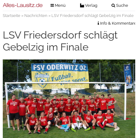
Menü
Verlag
Suche
Startseite
»
Nachrichten
» LSV Friedersdorf schlägt Gebelzig im Finale
Nachrichten
Verlag
Info & Kommentare
Zeitungszustellung
Veranstaltungen
LSV Friedersdorf schlägt
Kontakt
Veranstaltungstickets
Gebelzig im Finale
Impressum
Anzeigenannahme
Anzeigensuche
Digitale Ausgaben