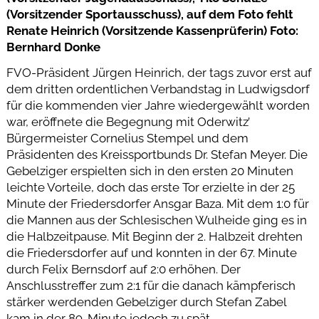
(Vorsitzender Sportausschuss), auf dem Foto fehlt
Renate Heinrich (Vorsitzende Kassenprüferin) Foto:
Bernhard Donke
FVO-Präsident Jürgen Heinrich, der tags zuvor erst auf
dem dritten ordentlichen Verbandstag in Ludwigsdorf
für die kommenden vier Jahre wiedergewählt worden
war, eröffnete die Begegnung mit Oderwitz’
Bürgermeister Cornelius Stempel und dem
Präsidenten des Kreissportbunds Dr. Stefan Meyer. Die
Gebelziger erspielten sich in den ersten 20 Minuten
leichte Vorteile, doch das erste Tor erzielte in der 25
Minute der Friedersdorfer Ansgar Baza. Mit dem 1:0 für
die Mannen aus der Schlesischen Wulheide ging es in
die Halbzeitpause. Mit Beginn der 2. Halbzeit drehten
die Friedersdorfer auf und konnten in der 67. Minute
durch Felix Bernsdorf auf 2:0 erhöhen. Der
Anschlusstreffer zum 2:1 für die danach kämpferisch
stärker werdenden Gebelziger durch Stefan Zabel
kam in der 89. Minute jedoch zu spät.