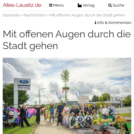
Menü
Verlag
Suche
Startseite
»
Nachrichten
» Mit offenen Augen durch die Stadt gehen
Nachrichten
Verlag
Info & Kommentare
Zeitungszustellung
Veranstaltungen
Mit offenen Augen durch die
Kontakt
Veranstaltungstickets
Stadt gehen
Impressum
Anzeigenannahme
Anzeigensuche
Digitale Ausgaben