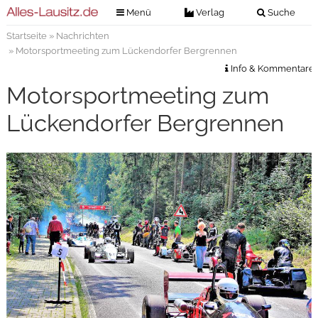
Menü
Verlag
Suche
Startseite
»
Nachrichten
Nachrichten
Verlag
» Motorsportmeeting zum Lückendorfer Bergrennen
Zeitungszustellung
Veranstaltungen
Info & Kommentare
Kontakt
Motorsportmeeting zum
Veranstaltungstickets
Impressum
Lückendorfer Bergrennen
Anzeigenannahme
Anzeigensuche
Digitale Ausgaben