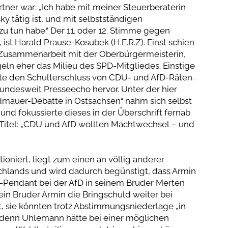
ner war: „Ich habe mit meiner Steuerberaterin
ky tätig ist, und mit selbstständigen
u tun habe.“ Der 11. oder 12. Stimme gegen
ist Harald Prause-Kosubek (H.E.R.Z). Einst schien
Zusammenarbeit mit der Oberbürgermeisterin,
geln eher das Milieu des SPD-Mitgliedes. Einstige
te den Schulterschluss von CDU- und AfD-Räten.
bundesweit Presseecho hervor. Unter der hier
dmauer-Debatte in Ostsachsen“ nahm sich selbst
und fokussierte dieses in der Überschrift fernab
 Titel: „CDU und AfD wollten Machtwechsel – und
niert, liegt zum einen an völlig anderer
chlands und wird dadurch begünstigt, dass Armin
-Pendant bei der AfD in seinem Bruder Merten
ein Bruder Armin die Bringschuld weiter bei
t, sie könnten trotz Abstimmungsniederlage „in
, denn Uhlemann hätte bei einer möglichen