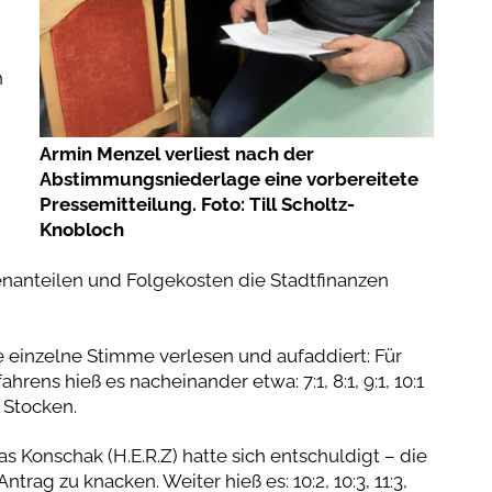
n
Armin Menzel verliest nach der
Abstimmungsniederlage eine vorbereitete
Pressemitteilung. Foto: Till Scholtz-
Knobloch
enanteilen und Folgekosten die Stadtfinanzen
einzelne Stimme verlesen und aufaddiert: Für
rens hieß es nacheinander etwa: 7:1, 8:1, 9:1, 10:1
 Stocken.
s Konschak (H.E.R.Z) hatte sich entschuldigt – die
rag zu knacken. Weiter hieß es: 10:2, 10:3, 11:3,