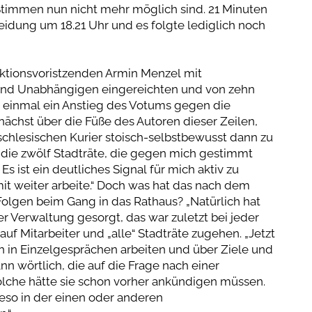
4 Stimmen nun nicht mehr möglich sind. 21 Minuten
eidung um 18.21 Uhr und es folgte lediglich noch
aktionsvoristzenden Armin Menzel mit
 und Unabhängigen eingereichten und von zehn
 einmal ein Anstieg des Votums gegen die
nächst über die Füße des Autoren dieser Zeilen,
chlesischen Kurier stoisch-selbstbewusst dann zu
auf die zwölf Stadträte, die gegen mich gestimmt
Es ist ein deutliches Signal für mich aktiv zu
it weiter arbeite.“ Doch was hat das nach dem
lgen beim Gang in das Rathaus? „Natürlich hat
der Verwaltung gesorgt, das war zuletzt bei jeder
uf Mitarbeiter und „alle“ Stadträte zugehen. „Jetzt
h in Einzelgesprächen arbeiten und über Ziele und
n wörtlich, die auf die Frage nach einer
lche hätte sie schon vorher ankündigen müssen.
eso in der einen oder anderen