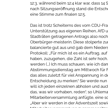
12:3, während beim 12:4 klar war, dass 1
nach Sitzungseröffnung stand die Entsch
eine Stimme zum finalen 12:5.
Das ist trotz Scheiterns des vom CDU-Fr
Unterstützung aus eigenen Reihen, AfD
Stadträten getragenen Antrags also noch
Oberbürger-meisterin. Diese stolperte zu
balancierte gut aus und gab dem Nieders
Protokoll: „Für mich ist es ein Auftrag, 
haben, zuzugehen, die Zahl ist sehr hoch. 
werden (…) Ich muss schauen, wie ich dam
Abstimmungsdienstag am Mittwoch für Fo
das alles zuletzt für viel Anspannung in 
Entscheidung zu merken.“ Sie werde nun a
will ich jeden einzelnen abholen und auc
das, was wir vorhaben, reden“, so Uhleman
Mitarbeiterversammlung anfügte, eine so
„Aber wir werden in der Adventszeit sowi