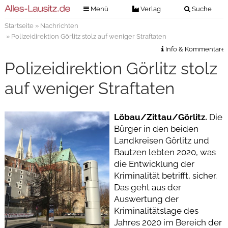
Menü
Verlag
Suche
Startseite
»
Nachrichten
Nachrichten
Verlag
» Polizeidirektion Görlitz stolz auf weniger Straftaten
Zeitungszustellung
Veranstaltungen
Info & Kommentare
Kontakt
Polizeidirektion Görlitz stolz
Veranstaltungstickets
Impressum
auf weniger Straftaten
Anzeigenannahme
Anzeigensuche
Löbau/Zittau/Görlitz.
Die
Bürger in den beiden
Digitale Ausgaben
Landkreisen Görlitz und
Bautzen lebten 2020, was
die Entwicklung der
Kriminalität betrifft, sicher.
Das geht aus der
Auswertung der
Kriminalitätslage des
Jahres 2020 im Bereich der