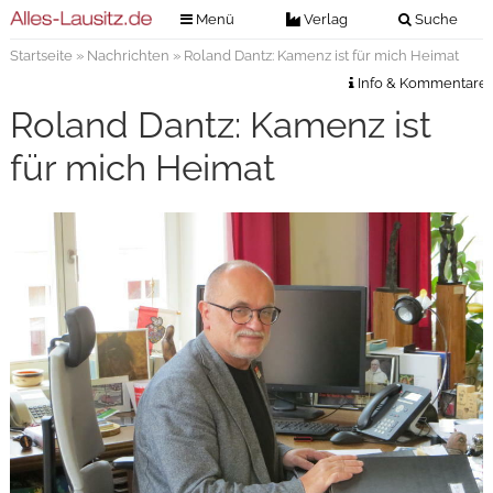
Menü
Verlag
Suche
Startseite
»
Nachrichten
» Roland Dantz: Kamenz ist für mich Heimat
Nachrichten
Verlag
Info & Kommentare
Zeitungszustellung
Veranstaltungen
Roland Dantz: Kamenz ist
Kontakt
Veranstaltungstickets
für mich Heimat
Impressum
Anzeigenannahme
Anzeigensuche
Digitale Ausgaben