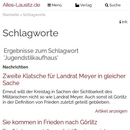
Menü
Verlag
Suche
Startseite
» Schlagworte
Nachrichten
Verlag
Info
Zeitungszustellung
Veranstaltungen
Schlagworte
Kontakt
Veranstaltungstickets
Impressum
Ergebnisse zum Schlagwort
Anzeigenannahme
'Jugendstilkaufhaus'
Anzeigensuche
Nachrichten
Digitale Ausgaben
Zweite Klatsche für Landrat Meyer in gleicher
Sache
Erneut willl der Kreistag in Sachen der Sichtbarkeit des
Militärischen nicht so wie Landrat Meyer. Auch sonst ist Görlitz
in der Definition von Frieden zuletzt geteilt geblieben.
Artikel anzeigen
Sie kommen in Frieden nach Görlitz