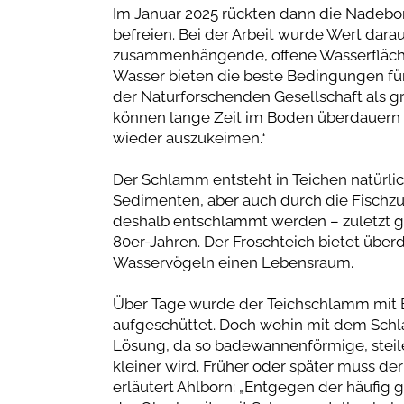
Im Januar 2025 rückten dann die Nadebo
befreien. Bei der Arbeit wurde Wert dar
zusammenhängende, offene Wasserfläche 
Wasser bieten die beste Bedingungen für
der Naturforschenden Gesellschaft als g
können lange Zeit im Boden überdauern 
wieder auszukeimen.“
Der Schlamm entsteht in Teichen natürli
Sedimenten, aber auch durch die Fischzuc
deshalb entschlammt werden – zuletzt ge
80er-Jahren. Der Froschteich bietet über
Wasservögeln einen Lebensraum.
Über Tage wurde der Teichschlamm mit 
aufgeschüttet. Doch wohin mit dem Schl
Lösung, da so badewannenförmige, steil
kleiner wird. Früher oder später muss d
erläutert Ahlborn: „Entgegen der häufig 