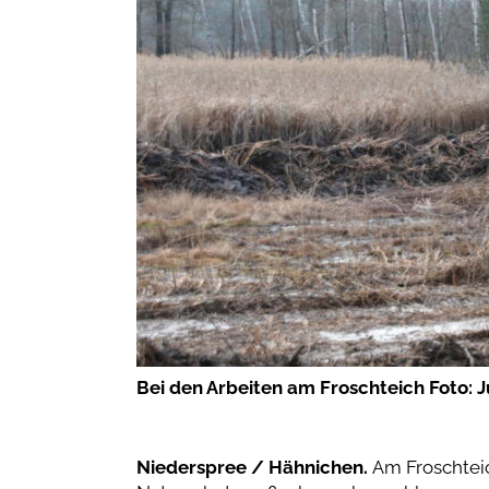
Bei den Arbeiten am Froschteich Foto: J
Niederspree / Hähnichen.
Am Froschteic