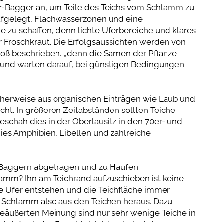
r-Bagger an, um Teile des Teichs vom Schlamm zu
aufgelegt, Flachwasserzonen und eine
zu schaffen, denn lichte Uferbereiche und klares
 Froschkraut. Die Erfolgsaussichten werden von
roß beschrieben, „denn die Samen der Pflanze
und warten darauf, bei günstigen Bedingungen
cherweise aus organischen Einträgen wie Laub und
ht. In größeren Zeitabständen sollten Teiche
schah dies in der Oberlausitz in den 70er- und
dies Amphibien, Libellen und zahlreiche
Baggern abgetragen und zu Haufen
amm? Ihn am Teichrand aufzuschieben ist keine
e Ufer entstehen und die Teichfläche immer
er Schlamm also aus den Teichen heraus. Dazu
geäußerten Meinung sind nur sehr wenige Teiche in