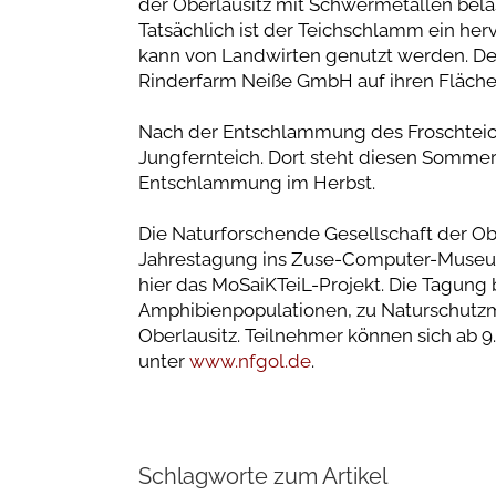
der Oberlausitz mit Schwermetallen belast
Tatsächlich ist der Teichschlamm ein he
kann von Landwirten genutzt werden. D
Rinderfarm Neiße GmbH auf ihren Fläche
Nach der Entschlammung des Froschteich
Jungfernteich. Dort steht diesen Sommer
Entschlammung im Herbst.
Die Naturforschende Gesellschaft der Obe
Jahrestagung ins Zuse-Computer-Museum 
hier das MoSaiKTeiL-Projekt. Die Tagung 
Amphibienpopulationen, zu Naturschut
Oberlausitz. Teilnehmer können sich ab 
unter
www.nfgol.de
.
Schlagworte zum Artikel