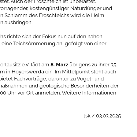
et. Auch der Froschteich ist unbelastet.
rvorragender, kostengünstiger Naturdünger und
en Schlamm des Froschteichs wird die Heim
n ausbringen.
s richte sich der Fokus nun auf den nahen
 eine Teichsömmerung an, gefolgt von einer
rlausitz e.V. lädt am
8. März
übrigens zu ihrer 35.
in Hoyerswerda ein. Im Mittelpunkt steht auch
bietet Fachvorträge, darunter zu Vogel- und
zmaßnahmen und geologische Besonderheiten der
9.00 Uhr vor Ort anmelden. Weitere Informationen
tsk / 03.03.2025