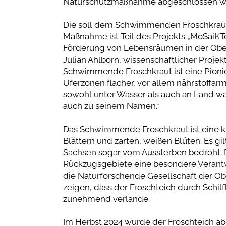
Naturschutzmaßnahme abgeschlossen wo
Die soll dem Schwimmenden Froschkraut 
Maßnahme ist Teil des Projekts „MoSaiKTe
Förderung von Lebensräumen in der Ober
Julian Ahlborn, wissenschaftlicher Projekt
Schwimmende Froschkraut ist eine Pioni
Uferzonen flacher, vor allem nährstoffar
sowohl unter Wasser als auch an Land w
auch zu seinem Namen.“
Das Schwimmende Froschkraut ist eine 
Blättern und zarten, weißen Blüten. Es gil
Sachsen sogar vom Aussterben bedroht. Di
Rückzugsgebiete eine besondere Verantwor
die Naturforschende Gesellschaft der Ob
zeigen, dass der Froschteich durch Sch
zunehmend verlande.
Im Herbst 2024 wurde der Froschteich a