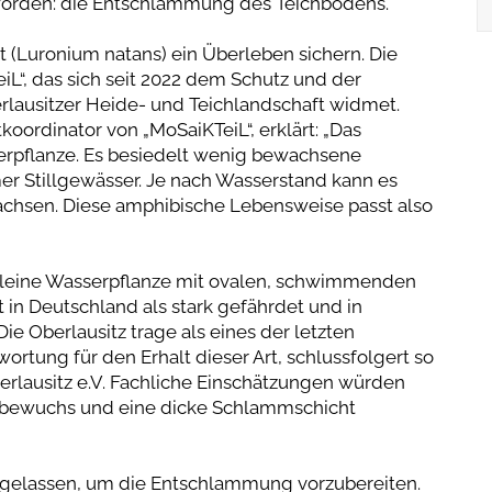
rden: die Entschlammung des Teichbodens.
(Luronium natans) ein Überleben sichern. Die
iL“, das sich seit 2022 dem Schutz und der
lausitzer Heide- und Teichlandschaft widmet.
koordinator von „MoSaiKTeiL“, erklärt: „Das
erpflanze. Es besiedelt wenig bewachsene
mer Stillgewässer. Je nach Wasserstand kann es
achsen. Diese amphibische Lebensweise passt also
kleine Wasserpflanze mit ovalen, schwimmenden
t in Deutschland als stark gefährdet und in
e Oberlausitz trage als eines der letzten
tung für den Erhalt dieser Art, schlussfolgert so
erlausitz e.V. Fachliche Einschätzungen würden
ilfbewuchs und eine dicke Schlammschicht
bgelassen, um die Entschlammung vorzubereiten.