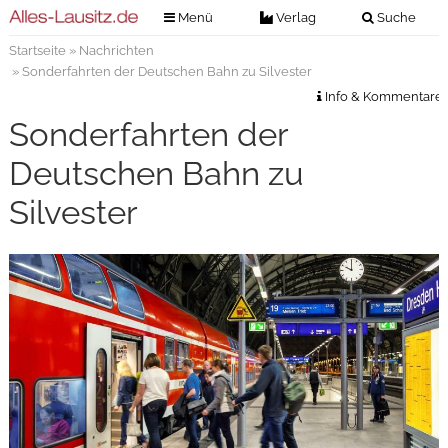
Menü
Verlag
Suche
Startseite
»
Nachrichten
Nachrichten
Verlag
» Sonderfahrten der Deutschen Bahn zu Silvester
Zeitungszustellung
Veranstaltungen
Info & Kommentare
Kontakt
Sonderfahrten der
Veranstaltungstickets
Impressum
Deutschen Bahn zu
Anzeigenannahme
Silvester
Anzeigensuche
Digitale Ausgaben