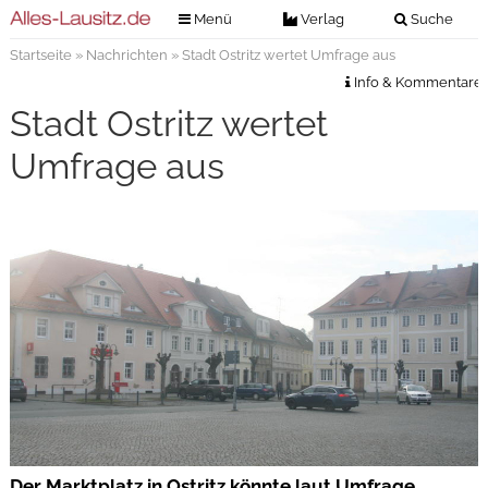
Menü
Verlag
Suche
Startseite
»
Nachrichten
» Stadt Ostritz wertet Umfrage aus
Nachrichten
Verlag
Info & Kommentare
Zeitungszustellung
Veranstaltungen
Stadt Ostritz wertet
Kontakt
Veranstaltungstickets
Umfrage aus
Impressum
Anzeigenannahme
Anzeigensuche
Digitale Ausgaben
Der Marktplatz in Ostritz könnte laut Umfrage