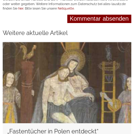
oder weiter gegeben. Weitere Informationen zum Datenschutz bei alles-lausitz.de
finden Sie
hier
. Bitte lesen Sie unsere
Netiquette
.
Weitere aktuelle Artikel
weiterlesen
„Fastentücher in Polen entdeckt“