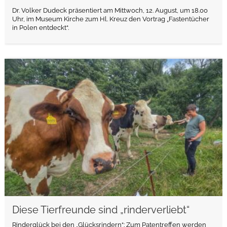
Dr. Volker Dudeck präsentiert am Mittwoch, 12. August, um 18.00
Uhr, im Museum Kirche zum Hl. Kreuz den Vortrag „Fastentücher
in Polen entdeckt“.
weiterlesen
Diese Tierfreunde sind „rinderverliebt“
Rinderglück bei den „Glücksrindern“: Zum Patentreffen werden