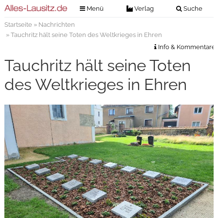
Menü
Verlag
Suche
Startseite
»
Nachrichten
Nachrichten
Verlag
» Tauchritz hält seine Toten des Weltkrieges in Ehren
Zeitungszustellung
Veranstaltungen
Info & Kommentare
Kontakt
Tauchritz hält seine Toten
Veranstaltungstickets
Impressum
des Weltkrieges in Ehren
Anzeigenannahme
Anzeigensuche
Digitale Ausgaben