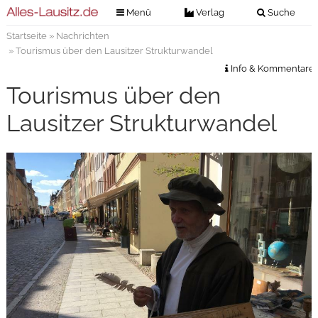
Menü
Verlag
Suche
Startseite
»
Nachrichten
Nachrichten
Verlag
» Tourismus über den Lausitzer Strukturwandel
Zeitungszustellung
Veranstaltungen
Info & Kommentare
Kontakt
Tourismus über den
Veranstaltungstickets
Impressum
Lausitzer Strukturwandel
Anzeigenannahme
Anzeigensuche
Digitale Ausgaben