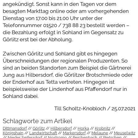
angekündigt. Sonst kann in den Tagen vor dem
besagten Markttag online oder am vorhergehenden
Dienstag von 17.00 bis 21.00 Uhr unter der
Telefonnummer 01520 / 738 88 23 bestellt werden –
die Bezahlung erfolgt in Sohland im Gegensatz zu
Görlitz erst bei der Abholung.
Zwischen Görlitz und Sohland gibt es hingegen
Überschneidungen der regionalen Produzenten. So
sind an beiden Standorten zum Beispiel die Gärtnerei
Jung aus Hilbersdorf, die Görlitzer Brotschmiede oder
der Enderhof aus Tetta vertreten. Hingegen ist
beispielsweise der Lindenhof aus Pfaffendorf nur in
Sohland dabei.
Till Scholtz-Knobloch / 25.07.2021
Schlagworte zum Artikel
Dittmansdorf
Görlitz
Hilbersdorf
Horka
Krobnitz
Königshain
Landwirtschaft
Markersdorf
Melaune
Meuselwitz
Nieder Seifersdorf
Nostromo
Reichenbach
Rietschen