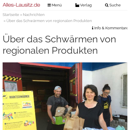
Menü
Verlag
Suche
Startseite
»
Nachrichten
Nachrichten
Verlag
» Über das Schwärmen von regionalen Produkten
Zeitungszustellung
Veranstaltungen
Info & Kommentare
Kontakt
Über das Schwärmen von
Veranstaltungstickets
Impressum
regionalen Produkten
Anzeigenannahme
Anzeigensuche
Digitale Ausgaben