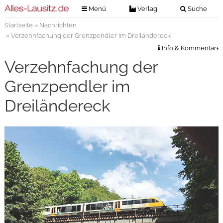
Menü
Verlag
Suche
Startseite
»
Nachrichten
Nachrichten
Verlag
» Verzehnfachung der Grenzpendler im Dreiländereck
Zeitungszustellung
Veranstaltungen
Info & Kommentare
Kontakt
Verzehnfachung der
Veranstaltungstickets
Impressum
Grenzpendler im
Anzeigenannahme
Dreiländereck
Anzeigensuche
Digitale Ausgaben