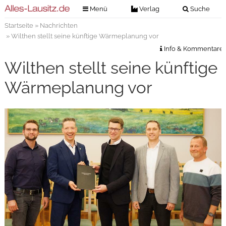
Menü
Verlag
Suche
Startseite
»
Nachrichten
Nachrichten
Verlag
» Wilthen stellt seine künftige Wärmeplanung vor
Zeitungszustellung
Veranstaltungen
Info & Kommentare
Kontakt
Wilthen stellt seine künftige
Veranstaltungstickets
Impressum
Wärmeplanung vor
Anzeigenannahme
Anzeigensuche
Digitale Ausgaben