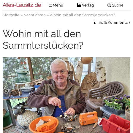
Menü
Verlag
Suche
Startseite
»
Nachrichten
» Wohin mit all den Sammlerstücken?
Nachrichten
Verlag
Info & Kommentare
Zeitungszustellung
Veranstaltungen
Wohin mit all den
Kontakt
Veranstaltungstickets
Sammlerstücken?
Impressum
Anzeigenannahme
Anzeigensuche
Digitale Ausgaben