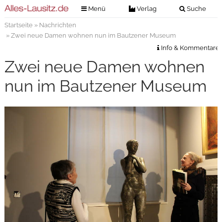
Menü
Verlag
Suche
Startseite
»
Nachrichten
Nachrichten
Verlag
» Zwei neue Damen wohnen nun im Bautzener Museum
Zeitungszustellung
Veranstaltungen
Info & Kommentare
Kontakt
Zwei neue Damen wohnen
Veranstaltungstickets
Impressum
nun im Bautzener Museum
Anzeigenannahme
Anzeigensuche
Digitale Ausgaben