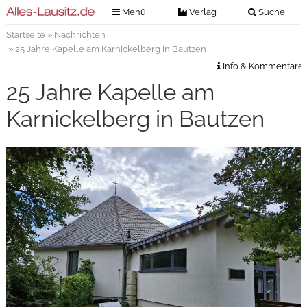
Menü
Verlag
Suche
Startseite
»
Nachrichten
Nachrichten
Verlag
» 25 Jahre Kapelle am Karnickelberg in Bautzen
Zeitungszustellung
Veranstaltungen
Info & Kommentare
Kontakt
25 Jahre Kapelle am
Veranstaltungstickets
Impressum
Karnickelberg in Bautzen
Anzeigenannahme
Anzeigensuche
Digitale Ausgaben