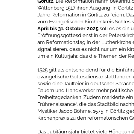
Görlitz.
Die Reformation nahm bekanntlich
Wittenberg 1517 ihren Ausgang. In Görlitz s
Jahre Reformation in Görlitz zu feiern. D
vom Evangelischen Kirchenkreis Schlesi
April bis 31. Oktober 2025
soll es es ei
Eröffnungsgottesdienst in der Peterskir
am Reformationstag in der Lutherkirche e
signalisieren, dass es nicht nur um ein k
um ein Kulturjahr, das die Themen der Re
1525 gilt als entscheidend für die Einführ
evangelische Gottesdienste stattfanden 
sowie eine Tauffeier in deutscher Sprach
Bauern und Handwerker mehr politische Fr
Freiheitsgedanken. Zudem markierte ein 
Frührenaissance“, die das Stadtbild nachh
Mystiker Jacob Böhme, 1575 in Görlitz ge
Kirchenpraxis zu den reformatorischen G
Das Jubiläumsjahr bietet viele Höhepunk