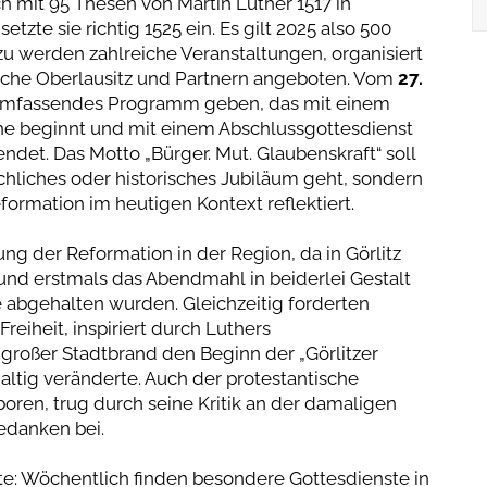
 mit 95 Thesen von Martin Luther 1517 in
etzte sie richtig 1525 ein. Es gilt 2025 also 500
azu werden zahlreiche Veranstaltungen, organisiert
sche Oberlausitz und Partnern angeboten. Vom
27.
n umfassendes Programm geben, das mit einem
che beginnt und mit einem Abschlussgottesdienst
ndet. Das Motto „Bürger. Mut. Glaubenskraft“ soll
irchliches oder historisches Jubiläum geht, sondern
formation im heutigen Kontext reflektiert.
ung der Reformation in der Region, da in Görlitz
und erstmals das Abendmahl in beiderlei Gestalt
e abgehalten wurden. Gleichzeitig forderten
eiheit, inspiriert durch Luthers
großer Stadtbrand den Beginn der „Görlitzer
altig veränderte. Auch der protestantische
boren, trug durch seine Kritik an der damaligen
edanken bei.
te: Wöchentlich finden besondere Gottesdienste in