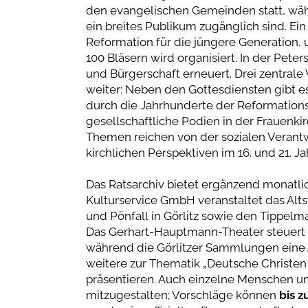
den evangelischen Gemeinden statt, wäh
ein breites Publikum zugänglich sind. Ei
Reformation für die jüngere Generation,
100 Bläsern wird organisiert. In der Pete
und Bürgerschaft erneuert. Drei zentrale
weiter: Neben den Gottesdiensten gibt e
durch die Jahrhunderte der Reformations
gesellschaftliche Podien in der Frauenki
Themen reichen von der sozialen Verant
kirchlichen Perspektiven im 16. und 21. J
Das Ratsarchiv bietet ergänzend monatli
Kulturservice GmbH veranstaltet das Al
und Pönfall in Görlitz sowie den Tippelma
Das Gerhart-Hauptmann-Theater steuert 
während die Görlitzer Sammlungen eine A
weitere zur Thematik „Deutsche Christen
präsentieren. Auch einzelne Menschen u
mitzugestalten; Vorschläge können
bis 