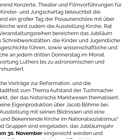
rend Konzerte, Theater und Filmvorführungen für
n Kinder- und Jungschartag beleuchtet die
 und ein großer Tag der Posaunenchöre mit über
rskirche wird zudem die Ausstellung Kirche, Rat
 Veranstaltungsreihen bereichern das Jubiläum
s Schreibwerkstätten, die Kinder und Jugendliche
geschichte führen, sowie wissenschaftliche und
rche an jedem dritten Donnerstag im Monat.
wortung Luthers bis zu astronomischen und
ahrhundert.
che Vorträge zur Reformation, und die
tstadtfest zum Thema Aufstand der Tuchmacher
rkt, der das historische Marktwesen thematisiert.
eine Eigenproduktion über Jacob Böhme bei,
usstellung mit seinen Bildnissen und eine
 und Bekennende Kirche im Nationalsozialismus“
nd Gruppen sind eingeladen, das Jubiläumsjahr
zum 30. November
eingereicht werden und