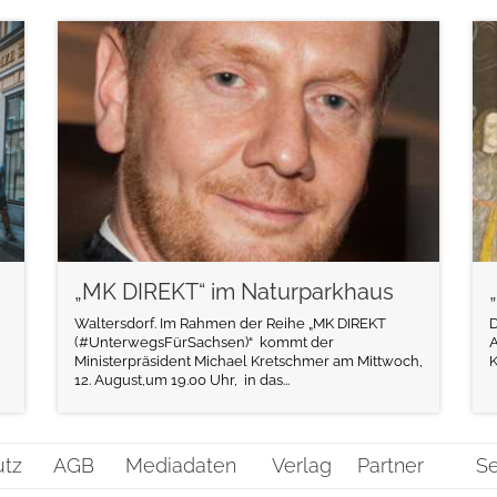
weiterlesen
„MK DIREKT“ im Naturparkhaus
Waltersdorf. Im Rahmen der Reihe „MK DIREKT
D
(#UnterwegsFürSachsen)“ kommt der
A
Ministerpräsident Michael Kretschmer am Mittwoch,
K
12. August,um 19.00 Uhr, in das...
utz
AGB
Mediadaten
Verlag
Partner
Se