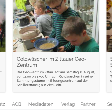
weiterlesen
Goldwäscher im Zittauer Geo-
Zentrum
t
Das Geo-Zentrum Zittau lädt am Samstag, 8. August,
S
von 14.00 bis 17.00 Uhr, zum Goldwaschen in seine
T
Sammlungsräume im Bildungszentrum auf der
e
Schillerstraße 5 a in Zittau ein.
utz
AGB
Mediadaten
Verlag
Partner
Se