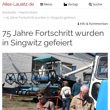
Menü
Verlag
Suche
Startseite
»
Nachrichten
Nachrichten
Verlag
» 75 Jahre Fortschritt wurden in Singwitz gefeiert
Zeitungszustellung
Veranstaltungen
Info & Kommentare
Kontakt
75 Jahre Fortschritt wurden
Veranstaltungstickets
Impressum
in Singwitz gefeiert
Anzeigenannahme
Anzeigensuche
Digitale Ausgaben