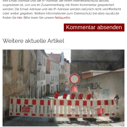
Ihre Email-Adresse und die IP-Adresse, die Ihrem Internetanschluss aktuell
zugewiesen ist, von uns im Zusammenhang mit Ihrem Kommentar gespeichert
werden. Die Email-Adresse und die IP-Adresse werden natürlich nicht veröffentlicht
oder weiter gegeben. Weitere Informationen zum Datenschutz bei alles-lausitz.de
finden Sie
hier
. Bitte lesen Sie unsere
Netiquette
.
Weitere aktuelle Artikel
weiterlesen