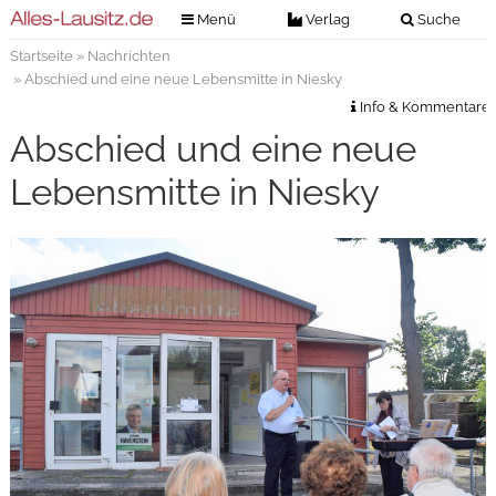
Menü
Verlag
Suche
Startseite
»
Nachrichten
Nachrichten
Verlag
» Abschied und eine neue Lebensmitte in Niesky
Zeitungszustellung
Veranstaltungen
Info & Kommentare
Kontakt
Abschied und eine neue
Veranstaltungstickets
Impressum
Lebensmitte in Niesky
Anzeigenannahme
Anzeigensuche
Digitale Ausgaben