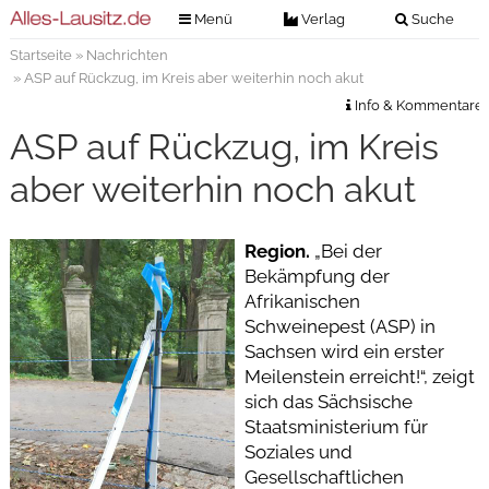
Menü
Verlag
Suche
Startseite
»
Nachrichten
Nachrichten
Verlag
» ASP auf Rückzug, im Kreis aber weiterhin noch akut
Zeitungszustellung
Veranstaltungen
Info & Kommentare
Kontakt
ASP auf Rückzug, im Kreis
Veranstaltungstickets
Impressum
aber weiterhin noch akut
Anzeigenannahme
Anzeigensuche
Region.
„Bei der
Bekämpfung der
Digitale Ausgaben
Afrikanischen
Schweinepest (ASP) in
Sachsen wird ein erster
Meilenstein erreicht!“, zeigt
sich das Sächsische
Staatsministerium für
Soziales und
Gesellschaftlichen