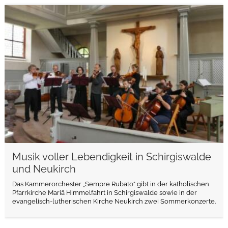
weiterlesen
Musik voller Lebendigkeit in Schirgiswalde
und Neukirch
Das Kammerorchester „Sempre Rubato“ gibt in der katholischen
Pfarrkirche Mariä Himmelfahrt in Schirgiswalde sowie in der
evangelisch-lutherischen Kirche Neukirch zwei Sommerkonzerte.