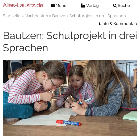
Menü
Verlag
Suche
Startseite
»
Nachrichten
» Bautzen: Schulprojekt in drei Sprachen
Nachrichten
Verlag
Info & Kommentare
Zeitungszustellung
Veranstaltungen
Bautzen: Schulprojekt in drei
Kontakt
Veranstaltungstickets
Sprachen
Impressum
Anzeigenannahme
Anzeigensuche
Digitale Ausgaben