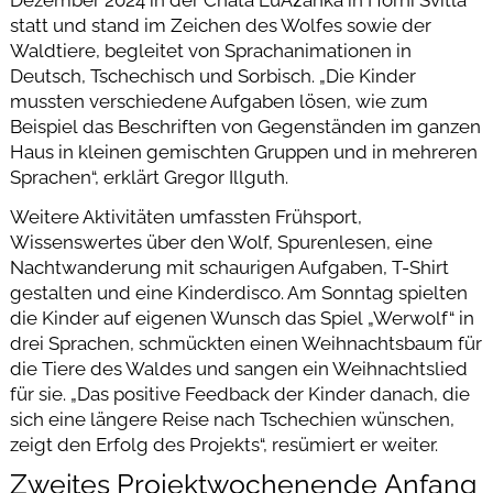
Dezember 2024 in der Chata LuÂžanka in Horní Svìtla
statt und stand im Zeichen des Wolfes sowie der
Waldtiere, begleitet von Sprachanimationen in
Deutsch, Tschechisch und Sorbisch. „Die Kinder
mussten verschiedene Aufgaben lösen, wie zum
Beispiel das Beschriften von Gegenständen im ganzen
Haus in kleinen gemischten Gruppen und in mehreren
Sprachen“, erklärt Gregor Illguth.
Weitere Aktivitäten umfassten Frühsport,
Wissenswertes über den Wolf, Spurenlesen, eine
Nachtwanderung mit schaurigen Aufgaben, T-Shirt
gestalten und eine Kinderdisco. Am Sonntag spielten
die Kinder auf eigenen Wunsch das Spiel „Werwolf“ in
drei Sprachen, schmückten einen Weihnachtsbaum für
die Tiere des Waldes und sangen ein Weihnachtslied
für sie. „Das positive Feedback der Kinder danach, die
sich eine längere Reise nach Tschechien wünschen,
zeigt den Erfolg des Projekts“, resümiert er weiter.
Zweites Projektwochenende Anfang