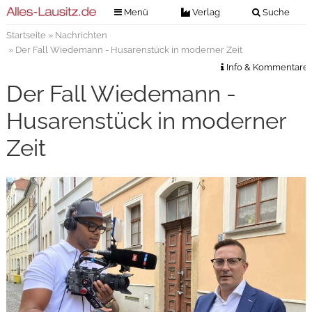
Menü
Verlag
Suche
Startseite
»
Nachrichten
Nachrichten
Verlag
» Der Fall Wiedemann - Husarenstück in moderner Zeit
Zeitungszustellung
Veranstaltungen
Info & Kommentare
Kontakt
Der Fall Wiedemann -
Veranstaltungstickets
Impressum
Husarenstück in moderner
Anzeigenannahme
Zeit
Anzeigensuche
Digitale Ausgaben