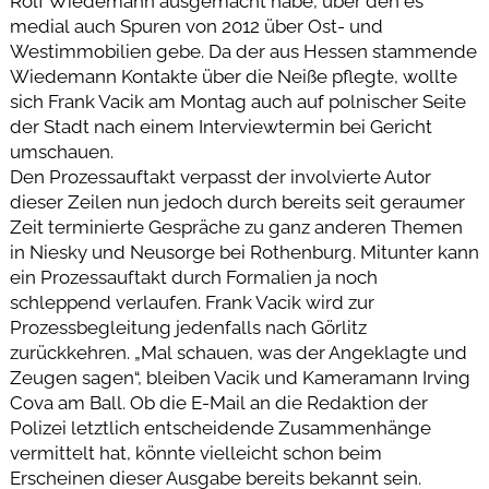
Rolf Wiedemann ausgemacht habe, über den es
medial auch Spuren von 2012 über Ost- und
Westimmobilien gebe. Da der aus Hessen stammende
Wiedemann Kontakte über die Neiße pflegte, wollte
sich Frank Vacik am Montag auch auf polnischer Seite
der Stadt nach einem Interviewtermin bei Gericht
umschauen.
Den Prozessauftakt verpasst der involvierte Autor
dieser Zeilen nun jedoch durch bereits seit geraumer
Zeit terminierte Gespräche zu ganz anderen Themen
in Niesky und Neusorge bei Rothenburg. Mitunter kann
ein Prozessauftakt durch Formalien ja noch
schleppend verlaufen. Frank Vacik wird zur
Prozessbegleitung jedenfalls nach Görlitz
zurückkehren. „Mal schauen, was der Angeklagte und
Zeugen sagen“, bleiben Vacik und Kameramann Irving
Cova am Ball. Ob die E-Mail an die Redaktion der
Polizei letztlich entscheidende Zusammenhänge
vermittelt hat, könnte vielleicht schon beim
Erscheinen dieser Ausgabe bereits bekannt sein.