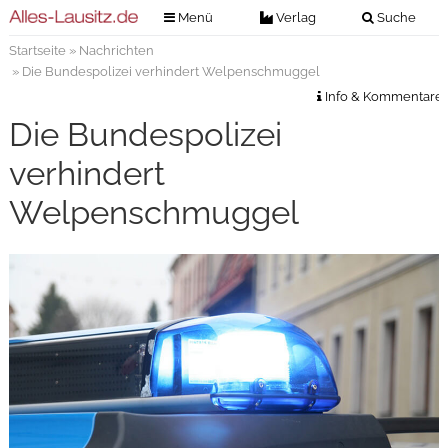
Menü
Verlag
Suche
Startseite
»
Nachrichten
Nachrichten
Verlag
» Die Bundespolizei verhindert Welpenschmuggel
Zeitungszustellung
Veranstaltungen
Info & Kommentare
Kontakt
Die Bundespolizei
Veranstaltungstickets
Impressum
verhindert
Anzeigenannahme
Welpenschmuggel
Anzeigensuche
Digitale Ausgaben