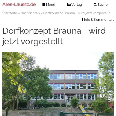
Menü
Verlag
Suche
Startseite
»
Nachrichten
» Dorfkonzept Brauna wird jetzt vorgestellt
Nachrichten
Verlag
Info & Kommentare
Zeitungszustellung
Veranstaltungen
Dorfkonzept Brauna wird
Kontakt
Veranstaltungstickets
jetzt vorgestellt
Impressum
Anzeigenannahme
Anzeigensuche
Digitale Ausgaben