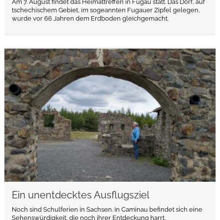
Am 7. August findet das Heimattreffen in Fugau statt. Das Dorf, auf
tschechischem Gebiet, im sogeannten Fugauer Zipfel gelegen,
wurde vor 66 Jahren dem Erdboden gleichgemacht.
weiterlesen
Ein unentdecktes Ausflugsziel
Noch sind Schulferien in Sachsen. In Caminau befindet sich eine
Sehenswürdigkeit, die noch ihrer Entdeckung harrt.