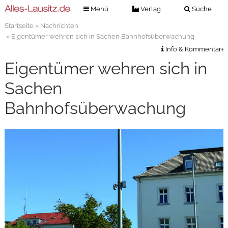
Menü
Verlag
Suche
Startseite
»
Nachrichten
Nachrichten
Verlag
» Eigentümer wehren sich in Sachen Bahnhofsüberwachung
Zeitungszustellung
Veranstaltungen
Info & Kommentare
Kontakt
Eigentümer wehren sich in
Veranstaltungstickets
Impressum
Sachen
Anzeigenannahme
Bahnhofsüberwachung
Anzeigensuche
Digitale Ausgaben