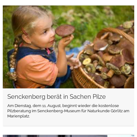
weiterlesen
Senckenberg berät in Sachen Pilze
Am Dienstag, dem 11. August, beginnt wieder die kostenlose
Pilzberatung im Senckenberg-Museum für Naturkunde Görlitz am
Marienplatz.