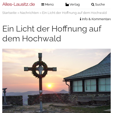
Menü
Verlag
Suche
Startseite
»
Nachrichten
» Ein Licht der Hoffnung auf dem Hochwald
Nachrichten
Verlag
Info & Kommentare
Zeitungszustellung
Veranstaltungen
Ein Licht der Hoffnung auf
Kontakt
Veranstaltungstickets
dem Hochwald
Impressum
Anzeigenannahme
Anzeigensuche
Digitale Ausgaben