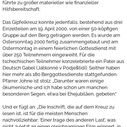
führte zu großer materieller wie finanzieller
Hilfsbereitschaft.
Das Gipfelkreuz konnte jedenfalls, bestehend aus drei
Einzelteilen am 19. April 2000, von einer 50-köpfigen
Gruppe auf den Berg getragen werden. Es wurde am
Ostersonntag 2000 fertig zusammengebaut und am
Ostermontag in einem feierlichen Gottesdienst mit
über 250 Teilnehmern eingeweiht. Für die
tschechischen Teilnehmer konzelebrierte ein Pater aus
Deutsch Gabel (Jablonné v Podještìdí). Seither haben
hier mehr als 180 Berggottesdienste stattgefunden.
Pfarrer Johne ist stolz: „Darunter waren einige
ökumenische und ich habe schon um manchen
besonderen Segen, etwa bei Ehejubiläen, gebeten.“
Und er fügt an: „Die Inschrift, die auf dem Kreuz zu
lesen ist, ist für die meisten Menschen
nachvollziehbar: ’Einer trage des anderen Last’, was
nicht zuletzt an einen gleichnamigen Film erinnert, in