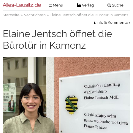
Menü
Verlag
Suche
Startseite
»
Nachrichten
» Elaine Jentsch öffnet die Bürotür in Kamenz
Nachrichten
Verlag
Info & Kommentare
Zeitungszustellung
Veranstaltungen
Elaine Jentsch öffnet die
Kontakt
Veranstaltungstickets
Bürotür in Kamenz
Impressum
Anzeigenannahme
Anzeigensuche
Digitale Ausgaben