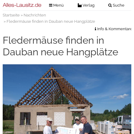
Menü
Verlag
Suche
Startseite
»
Nachrichten
Nachrichten
Verlag
» Fledermäuse finden in Dauban neue Hangplätze
Zeitungszustellung
Veranstaltungen
Info & Kommentare
Kontakt
Fledermäuse finden in
Veranstaltungstickets
Impressum
Dauban neue Hangplätze
Anzeigenannahme
Anzeigensuche
Digitale Ausgaben