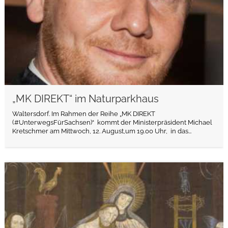
„MK DIREKT“ im Naturparkhaus
Waltersdorf. Im Rahmen der Reihe „MK DIREKT
(#UnterwegsFürSachsen)“ kommt der Ministerpräsident Michael
Kretschmer am Mittwoch, 12. August,um 19.00 Uhr, in das...
weiterlesen