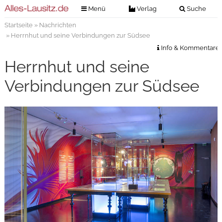
Menü
Verlag
Suche
Startseite
»
Nachrichten
Nachrichten
Verlag
» Herrnhut und seine Verbindungen zur Südsee
Zeitungszustellung
Veranstaltungen
Info & Kommentare
Kontakt
Herrnhut und seine
Veranstaltungstickets
Impressum
Verbindungen zur Südsee
Anzeigenannahme
Anzeigensuche
Digitale Ausgaben