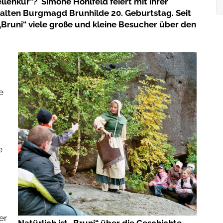
ellenkur“?
Simone Hohlfeld feiert mit ihrer
e alten Burgmagd Brunhilde 20. Geburtstag.
Seit
„Bruni“ viele große und kleine Besucher über den
e
e
er
Natürlich ist „Bruni“ über die Geschichte