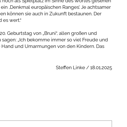
rk noch als Spielplatz im Sinne des Wortes gesehen
– ein ,Denkmal europäischen Ranges’. Je achtsamer
n können sie auch in Zukunft bestaunen. Der
 es wert.“
20. Geburtstag von „Bruni“, allen großen und
u sagen: „Ich bekomme immer so viel Freude und
die Hand und Umarmungen von den Kindern. Das
Steffen Linke / 18.01.2025