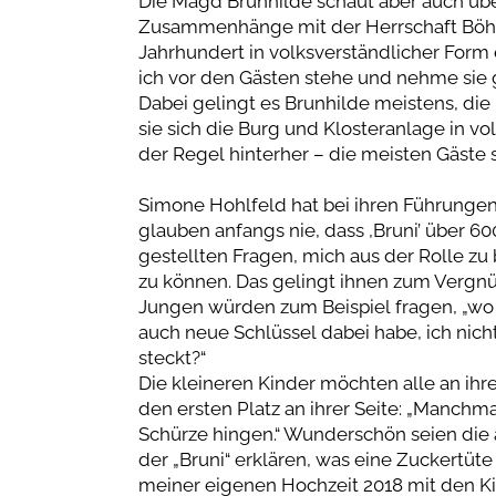
Die Magd Brunhilde schaut aber auch üb
Zusammenhänge mit der Herrschaft Böhm
Jahrhundert in volksverständlicher Form er
ich vor den Gästen stehe und nehme sie g
Dabei gelingt es Brunhilde meistens, die
sie sich die Burg und Klosteranlage in v
der Regel hinterher – die meisten Gäste 
Simone Hohlfeld hat bei ihren Führungen 
glauben anfangs nie, dass ,Bruni’ über 60
gestellten Fragen, mich aus der Rolle z
zu können. Das gelingt ihnen zum Verg
Jungen würden zum Beispiel fragen, „wo 
auch neue Schlüssel dabei habe, ich nic
steckt?“
Die kleineren Kinder möchten alle an ih
den ersten Platz an ihrer Seite: „Manchma
Schürze hingen.“ Wunderschön seien die 
der „Bruni“ erklären, was eine Zuckertüte
meiner eigenen Hochzeit 2018 mit den Kin