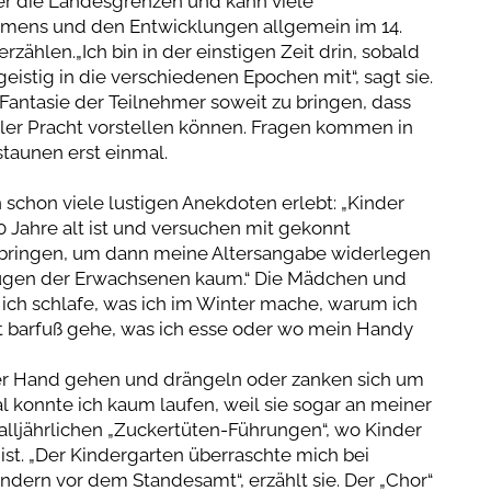
er die Landesgrenzen und kann viele
ens und den Entwicklungen allgemein im 14.
zählen.„Ich bin in der einstigen Zeit drin, sobald
eistig in die verschiedenen Epochen mit“, sagt sie.
 Fantasie der Teilnehmer soweit zu bringen, dass
oller Pracht vorstellen können. Fragen kommen in
staunen erst einmal.
schon viele lustigen Anekdoten erlebt: „Kinder
0 Jahre alt ist und versuchen mit gekonnt
u bringen, um dann meine Altersangabe widerlegen
nügen der Erwachsenen kaum.“ Die Mädchen und
ich schlafe, was ich im Winter mache, warum ich
ht barfuß gehe, was ich esse oder wo mein Handy
rer Hand gehen und drängeln oder zanken sich um
l konnte ich kaum laufen, weil sie sogar an meiner
alljährlichen „Zuckertüten-Führungen“, wo Kinder
 ist. „Der Kindergarten überraschte mich bei
dern vor dem Standesamt“, erzählt sie. Der „Chor“