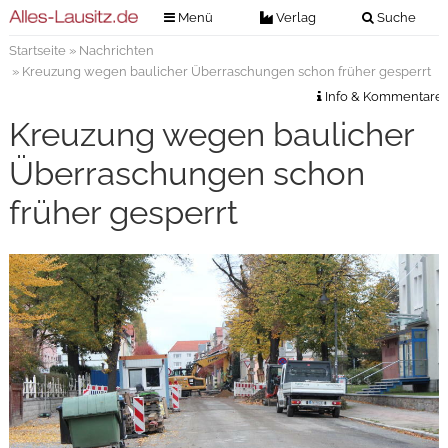
Menü
Verlag
Suche
Startseite
»
Nachrichten
Nachrichten
Verlag
» Kreuzung wegen baulicher Überraschungen schon früher gesperrt
Zeitungszustellung
Veranstaltungen
Info & Kommentare
Kontakt
Kreuzung wegen baulicher
Veranstaltungstickets
Impressum
Überraschungen schon
Anzeigenannahme
früher gesperrt
Anzeigensuche
Digitale Ausgaben