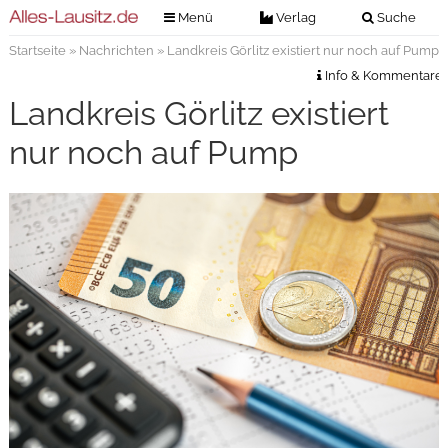
Menü
Verlag
Suche
Startseite
»
Nachrichten
» Landkreis Görlitz existiert nur noch auf Pump
Nachrichten
Verlag
Info & Kommentare
Zeitungszustellung
Veranstaltungen
Landkreis Görlitz existiert
Kontakt
Veranstaltungstickets
nur noch auf Pump
Impressum
Anzeigenannahme
Anzeigensuche
Digitale Ausgaben