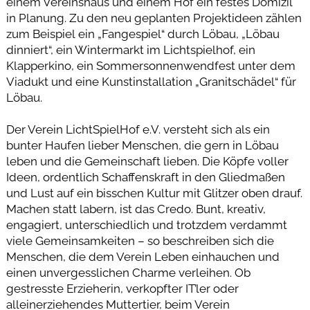
einem Vereinshaus und einem Hof ein festes Domizil
in Planung. Zu den neu geplanten Projektideen zählen
zum Beispiel ein „Fangespiel“ durch Löbau, „Löbau
dinniert“, ein Wintermarkt im Lichtspielhof, ein
Klapperkino, ein Sommersonnenwendfest unter dem
Viadukt und eine Kunstinstallation „Granitschädel“ für
Löbau.
Der Verein LichtSpielHof e.V. versteht sich als ein
bunter Haufen lieber Menschen, die gern in Löbau
leben und die Gemeinschaft lieben. Die Köpfe voller
Ideen, ordentlich Schaffenskraft in den Gliedmaßen
und Lust auf ein bisschen Kultur mit Glitzer oben drauf.
Machen statt labern, ist das Credo. Bunt, kreativ,
engagiert, unterschiedlich und trotzdem verdammt
viele Gemeinsamkeiten – so beschreiben sich die
Menschen, die dem Verein Leben einhauchen und
einen unvergesslichen Charme verleihen. Ob
gestresste Erzieherin, verkopfter IT’ler oder
alleinerziehendes Muttertier, beim Verein