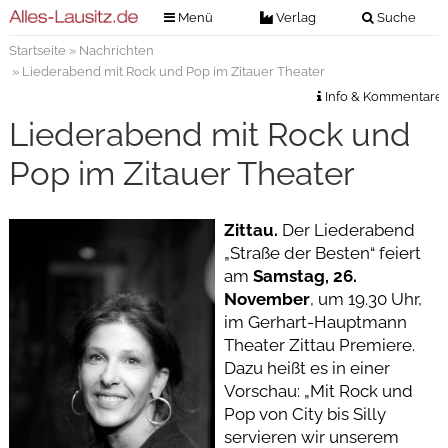
Menü
Verlag
Suche
Startseite
»
Nachrichten
Nachrichten
Verlag
» Liederabend mit Rock und Pop im Zitauer Theater
Zeitungszustellung
Veranstaltungen
Info & Kommentare
Kontakt
Liederabend mit Rock und
Veranstaltungstickets
Impressum
Pop im Zitauer Theater
Anzeigenannahme
Anzeigensuche
Zittau.
Der Liederabend
„Straße der Besten“ feiert
Digitale Ausgaben
am
Samstag, 26.
November
, um 19.30 Uhr,
im Gerhart-Hauptmann
Theater Zittau Premiere.
Dazu heißt es in einer
Vorschau: „Mit Rock und
Pop von City bis Silly
servieren wir unserem