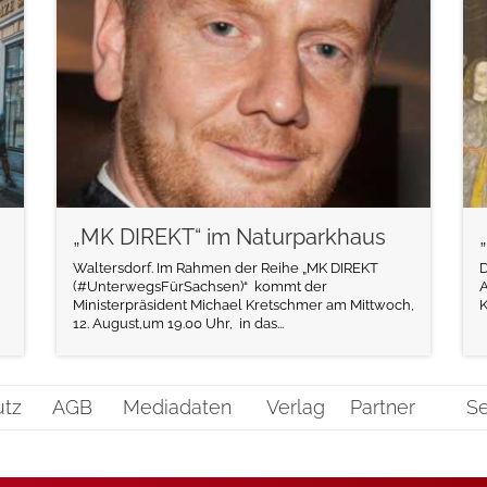
weiterlesen
„MK DIREKT“ im Naturparkhaus
Waltersdorf. Im Rahmen der Reihe „MK DIREKT
D
(#UnterwegsFürSachsen)“ kommt der
A
Ministerpräsident Michael Kretschmer am Mittwoch,
K
12. August,um 19.00 Uhr, in das...
utz
AGB
Mediadaten
Verlag
Partner
Se