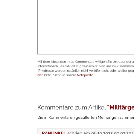
Mit dem Absenden Ihres Kommentars willigen Sie ein, dass der 
Internetanschluss aktuell zugewiesen ist, von uns im Zusamme
IP-Adresse werden natürlich nicht veröffentlicht oder weiter ge
hier
. Bitte lesen Sie unsere
Netiquette
.
Kommentare zum Artikel
"Militärg
Die in Kommentaren geäußerten Meinungen stimmen n
RANUNKEL
schrieb am
06.10.2025 09:03:22 