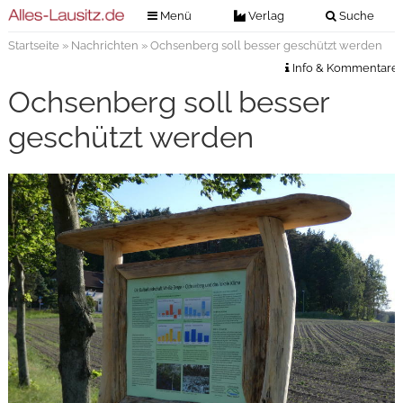
Menü
Verlag
Suche
Startseite
»
Nachrichten
» Ochsenberg soll besser geschützt werden
Nachrichten
Verlag
Info & Kommentare
Zeitungszustellung
Veranstaltungen
Ochsenberg soll besser
Kontakt
Veranstaltungstickets
geschützt werden
Impressum
Anzeigenannahme
Anzeigensuche
Digitale Ausgaben