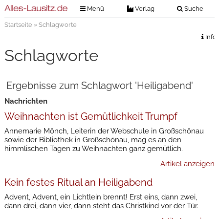
Menü
Verlag
Suche
Startseite
» Schlagworte
Nachrichten
Verlag
Info
Zeitungszustellung
Veranstaltungen
Schlagworte
Kontakt
Veranstaltungstickets
Impressum
Ergebnisse zum Schlagwort 'Heiligabend'
Anzeigenannahme
Nachrichten
Anzeigensuche
Weihnachten ist Gemütlichkeit Trumpf
Digitale Ausgaben
Annemarie Mönch, Leiterin der Webschule in Großschönau
sowie der Bibliothek in Großschönau, mag es an den
himmlischen Tagen zu Weihnachten ganz gemütlich.
Artikel anzeigen
Kein festes Ritual an Heiligabend
Advent, Advent, ein Lichtlein brennt! Erst eins, dann zwei,
dann drei, dann vier, dann steht das Christkind vor der Tür.