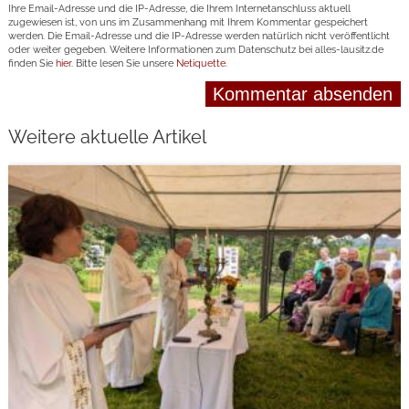
Ihre Email-Adresse und die IP-Adresse, die Ihrem Internetanschluss aktuell
zugewiesen ist, von uns im Zusammenhang mit Ihrem Kommentar gespeichert
werden. Die Email-Adresse und die IP-Adresse werden natürlich nicht veröffentlicht
oder weiter gegeben. Weitere Informationen zum Datenschutz bei alles-lausitz.de
finden Sie
hier
. Bitte lesen Sie unsere
Netiquette
.
Weitere aktuelle Artikel
weiterlesen