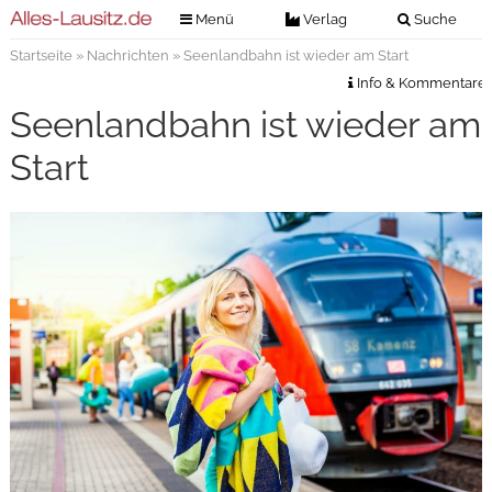
Menü
Verlag
Suche
Startseite
»
Nachrichten
» Seenlandbahn ist wieder am Start
Nachrichten
Verlag
Info & Kommentare
Zeitungszustellung
Veranstaltungen
Seenlandbahn ist wieder am
Kontakt
Veranstaltungstickets
Start
Impressum
Anzeigenannahme
Anzeigensuche
Digitale Ausgaben