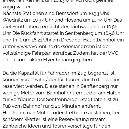
erreichen Kamenz um 10.23 Uhr. Von dort geht es
zügig weiter:
Nächste Stationen sind Bernsdorf um 10.33 Uhr,
Wiednitz um 10.37 Uhr und Hosena um 10.44 Uhr. Das
Ziel Senftenberg erreicht der Triebwagen um 10.56
Uhr. Die Rückfahrt startet in Senftenberg um 16.56 Uhr
und trifft um 18.21 Uhr am Dresdner Hauptbahnhof ein.
Unter www.vvo-online.de/seenlandbahn ist der
vollständige Fahrplan abrufbar. Zudem hat der VVO
einen kompakten Flyer herausgegeben.
Da die Kapazität für Fahrräder im Zug begrenzt ist,
können vorab Fahrräder für Touren durch die Region
reserviert werden. Diese stehen in Senftenberg nur
wenige Meter vom Bahnhof entfernt oder am Hafen
zur Verfügung. Der Senftenberger Stadthafen ist zu
Fuß vom Bahnhof rund 20 Minuten entfernt.
Hier kann man Motor- oder Tretboote ausleihen, bei
schönem Wetter ist eine Reservierung ratsam.
Zahlreiche Ideen und Tourenvorschläge für den