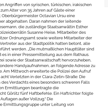
en Angriffen von syrischen, türkischen, irakischen
zum Alter von 35 Jahren auf Gäste einer
at Oberbürgermeister Octavian Ursu eine
er abgehalten. Daran nahmen der leitende
resemann, die zuständige Staatsanwältin Esther
olizeioberrätin Susanne Heise, Mitarbeiter des
litzer Ordnungsamt sowie weitere Mitarbeiter der
Vertreter aus der Stadtpolitik hatten betont, alle
geführt werden. „Die mutmaßlichen Haupttäter sind
eß es in einer Pressemitteilung aus dem Rathaus.
izei sowie der Staatsanwaltschaft hervorzuheben,
esondere Handyaufnahmen, an folgende Adresse zu
. Am Mittwoch erweiterte die Polizei den Aufruf
t acht Verletzten in der Clara-Zetin-Straße: Die
n des Verdachts eines besonders schweren Falls
ten Ermittlungen beantragte die
ht Görlitz fünf Haftbefehle. Ein Haftrichter folgte
Auflagen außer Vollzug.“ Die
ine Ermittlungsgruppe unter Leitung von