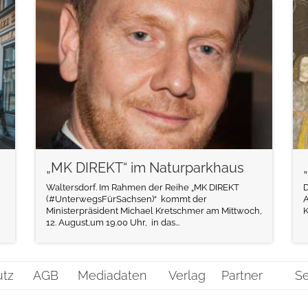
weiterlesen
„MK DIREKT“ im Naturparkhaus
Waltersdorf. Im Rahmen der Reihe „MK DIREKT
D
(#UnterwegsFürSachsen)“ kommt der
A
Ministerpräsident Michael Kretschmer am Mittwoch,
K
12. August,um 19.00 Uhr, in das...
utz
AGB
Mediadaten
Verlag
Partner
Se