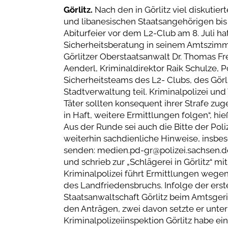
Görlitz.
Nach den in Görlitz viel diskutiert
und libanesischen Staatsangehörigen bis 
Abiturfeier vor dem L2-Club am 8. Juli h
Sicherheitsberatung in seinem Amtszimm
Görlitzer Oberstaatsanwalt Dr. Thomas F
Aenderl, Kriminaldirektor Raik Schulze, P
Sicherheitsteams des L2- Clubs, des Gör
Stadtverwaltung teil. Kriminalpolizei und 
Täter sollten konsequent ihrer Strafe zu
in Haft, weitere Ermittlungen folgen“, hi
Aus der Runde sei auch die Bitte der Pol
weiterhin sachdienliche Hinweise, insb
senden: medien.pd-gr@polizei.sachsen.de
und schrieb zur „Schlägerei in Görlitz“ mi
Kriminalpolizei führt Ermittlungen wege
des Landfriedensbruchs. Infolge der ers
Staatsanwaltschaft Görlitz beim Amtsgeric
den Anträgen, zwei davon setzte er unter 
Kriminalpolizeiinspektion Görlitz habe e