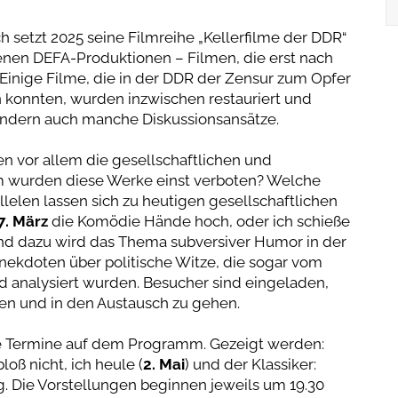
 setzt 2025 seine Filmreihe „Kellerfilme der DDR“
tenen DEFA-Produktionen – Filmen, die erst nach
inige Filme, die in der DDR der Zensur zum Opfer
n konnten, wurden inzwischen restauriert und
sondern auch manche Diskussionsansätze.
n vor allem die gesellschaftlichen und
um wurden diese Werke einst verboten? Welche
lelen lassen sich zu heutigen gesellschaftlichen
7. März
die Komödie Hände hoch, oder ich schieße
end dazu wird das Thema subversiver Humor in der
Anekdoten über politische Witze, die sogar vom
analysiert wurden. Besucher sind eingeladen,
en und in den Austausch zu gehen.
e Termine auf dem Programm. Gezeigt werden:
bloß nicht, ich heule (
2. Mai
) und der Klassiker:
g. Die Vorstellungen beginnen jeweils um 19.30