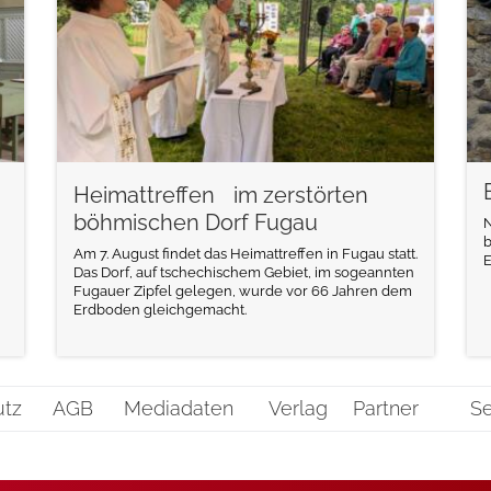
Heimattreffen im zerstörten
böhmischen Dorf Fugau
N
b
Am 7. August findet das Heimattreffen in Fugau statt.
E
Das Dorf, auf tschechischem Gebiet, im sogeannten
Fugauer Zipfel gelegen, wurde vor 66 Jahren dem
Erdboden gleichgemacht.
utz
AGB
Mediadaten
Verlag
Partner
Se