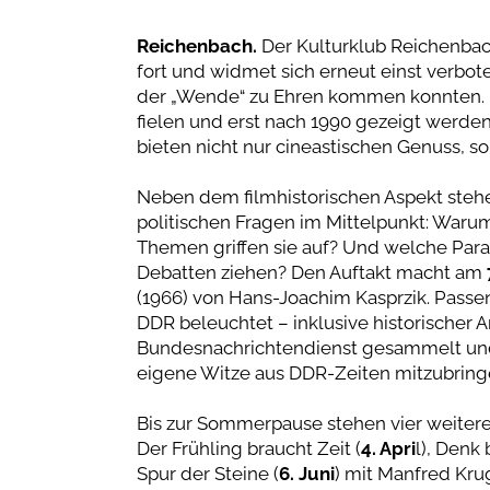
Reichenbach.
Der Kulturklub Reichenbach
fort und widmet sich erneut einst verbo
der „Wende“ zu Ehren kommen konnten. E
fielen und erst nach 1990 gezeigt werde
bieten nicht nur cineastischen Genuss, 
Neben dem filmhistorischen Aspekt stehe
politischen Fragen im Mittelpunkt: War
Themen griffen sie auf? Und welche Paral
Debatten ziehen? Den Auftakt macht am
(1966) von Hans-Joachim Kasprzik. Pass
DDR beleuchtet – inklusive historischer 
Bundesnachrichtendienst gesammelt und 
eigene Witze aus DDR-Zeiten mitzubring
Bis zur Sommerpause stehen vier weiter
Der Frühling braucht Zeit (
4. Apri
l), Denk 
Spur der Steine (
6. Juni
) mit Manfred Kru