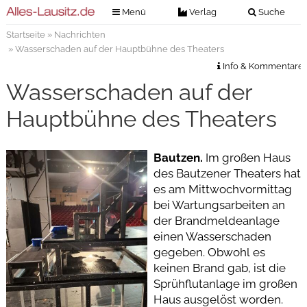
Menü
Verlag
Suche
Startseite
»
Nachrichten
Nachrichten
Verlag
» Wasserschaden auf der Hauptbühne des Theaters
Zeitungszustellung
Veranstaltungen
Info & Kommentare
Kontakt
Wasserschaden auf der
Veranstaltungstickets
Impressum
Hauptbühne des Theaters
Anzeigenannahme
Anzeigensuche
Bautzen.
Im großen Haus
des Bautzener Theaters hat
Digitale Ausgaben
es am Mittwochvormittag
bei Wartungsarbeiten an
der Brandmeldeanlage
einen Wasserschaden
gegeben. Obwohl es
keinen Brand gab, ist die
Sprühflutanlage im großen
Haus ausgelöst worden.