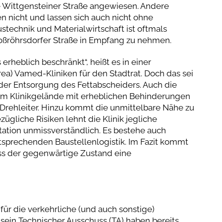
die Wittgensteiner Straße angewiesen. Andere
 nicht und lassen sich auch nicht ohne
stechnik und Materialwirtschaft ist oftmals
oßröhrsdorfer Straße in Empfang zu nehmen.
erheblich beschränkt“, heißt es in einer
rea) Vamed-Kliniken für den Stadtrat. Doch das sei
 der Entsorgung des Fettabscheiders. Auch die
dem Klinikgelände mit erheblichen Behinderungen
 Drehleiter. Hinzu kommt die unmittelbare Nähe zu
zügliche Risiken lehnt die Klinik jegliche
ntation unmissverständlich. Es bestehe auch
ntsprechenden Baustellenlogistik. Im Fazit kommt
ass der gegenwärtige Zustand eine
 für die verkehrliche (und auch sonstige)
 sein Technischer Ausschuss (TA) haben bereits