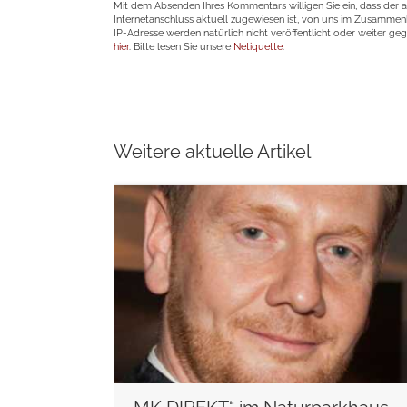
Mit dem Absenden Ihres Kommentars willigen Sie ein, dass der 
Internetanschluss aktuell zugewiesen ist, von uns im Zusamme
IP-Adresse werden natürlich nicht veröffentlicht oder weiter ge
hier
. Bitte lesen Sie unsere
Netiquette
.
Weitere aktuelle Artikel
weiterlesen