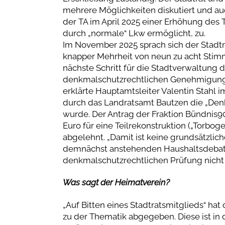
mehrere Möglichkeiten diskutiert und a
der TA im April 2025 einer Erhöhung des
durch „normale“ Lkw ermöglicht, zu.
Im November 2025 sprach sich der Stadtra
knapper Mehrheit von neun zu acht Stim
nächste Schritt für die Stadtverwaltung d
denkmalschutzrechtlichen Genehmigung ei
erklärte Hauptamtsleiter Valentin Stahl
durch das Landratsamt Bautzen die „Den
wurde. Der Antrag der Fraktion Bündnis9
Euro für eine Teilrekonstruktion („Torbog
abgelehnt. „Damit ist keine grundsätzli
demnächst anstehenden Haushaltsdebatt
denkmalschutzrechtlichen Prüfung nicht 
Was sagt der Heimatverein?
„Auf Bitten eines Stadtratsmitglieds“ ha
zu der Thematik abgegeben. Diese ist in