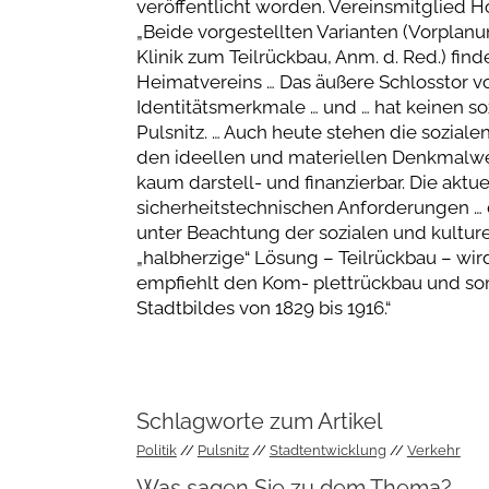
veröffentlicht worden. Vereinsmitglied 
„Beide vorgestellten Varianten (Vorplanu
Klinik zum Teilrückbau, Anm. d. Red.) fi
Heimatvereins … Das äußere Schlosstor vo
Identitätsmerkmale … und … hat keinen so
Pulsnitz. … Auch heute stehen die sozial
den ideellen und materiellen Denkmalwer
kaum darstell- und finanzierbar. Die akt
sicherheitstechnischen Anforderungen … 
unter Beachtung der sozialen und kultur
„halbherzige“ Lösung – Teilrückbau – wird 
empfiehlt den Kom- plettrückbau und so
Stadtbildes von 1829 bis 1916.“
Schlagworte zum Artikel
Politik
Pulsnitz
Stadtentwicklung
Verkehr
Was sagen Sie zu dem Thema?