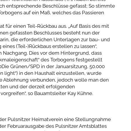
uch entsprechende Beschlüsse gefasst: So stimmte
 Torbogens auf ein Maß, welches das Passieren
t für einen Teil-Rückbau aus. „Auf Basis des mit
men gefassten Beschlusses besteht nun der
arin, die erforderlichen Unterlagen zur bau- und
nes (Teil-)Rückbaus erstellen zu lassen“,
 im Nachgang. Dies vor dem Hintergrund, dass
kmaleigenschaft“ des Torbogens festgestellt
0Die Grünen/SPD in der Januarsitzung, 50.000
en light“) in den Haushalt einzustellen, wurde
che Ablehnung verbunden, jedoch wolle man den
en und der derzeit erfolgenden
vorgreifen“, so Bauamtsleiter Kay Kühne.
t der Pulsnitzer Heimatverein eine Stellungnahme
 der Februarausgabe des Pulsnitzer Amtsblattes