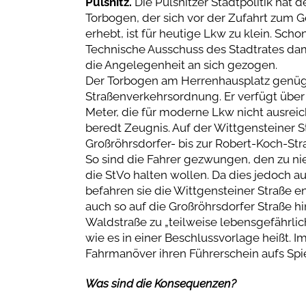
Pulsnitz.
Die Pulsnitzer Stadtpolitik hat d
Torbogen, der sich vor der Zufahrt zum 
erhebt, ist für heutige Lkw zu klein. Sch
Technische Ausschuss des Stadtrates dam
die Angelegenheit an sich gezogen.
Der Torbogen am Herrenhausplatz genüg
Straßenverkehrsordnung. Er verfügt über 
Meter, die für moderne Lkw nicht ausre
beredt Zeugnis. Auf der Wittgensteiner S
Großröhrsdorfer- bis zur Robert-Koch-Str
So sind die Fahrer gezwungen, den zu ni
die StVo halten wollen. Da dies jedoch au
befahren sie die Wittgensteiner Straße 
auch so auf die Großröhrsdorfer Straße h
Waldstraße zu „teilweise lebensgefährlic
wie es in einer Beschlussvorlage heißt. 
Fahrmanöver ihren Führerschein aufs Spie
Was sind die Konsequenzen?