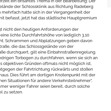
erzeit ein brisantes Thema in der Bearbeitung: Der
Gelände der Schlossklinik aus Richtung Radeberg
on mehrfach hatte sich in der Vergangenheit der
it befasst, jetzt hat das städtische Hauptgremium
t nicht den heutigen Anforderungen der
eine lichte Durchfahrtshöhe von lediglich 3,10
icht. Schrammen und Abplatzungen geben davon
traße, die das Schlossgelände von der
aße durchquert, gilt eine Einbahnstraßenregelung.
edrigen Torbogen zu durchfahren, wenn sie sich an
s objektiven Gründen oftmals nicht möglich ist,
entgegen der Fahrtrichtung rückwärts und stoßen
inaus. Dies führt am dortigen Knotenpunkt mit der
hen Situationen für andere Verkehrsteilnehmer“,
Immer weniger Fahrer seien bereit, durch solche
l zu setzen.