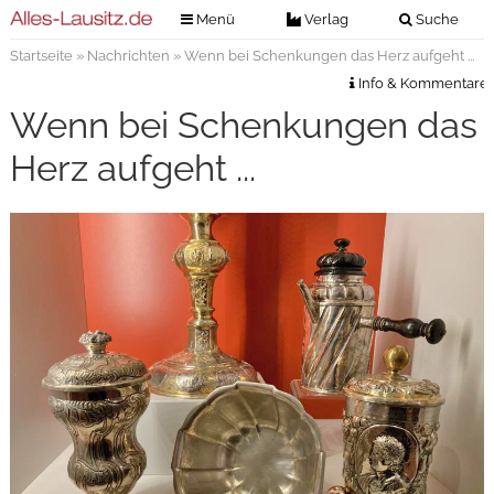
Menü
Verlag
Suche
Startseite
»
Nachrichten
» Wenn bei Schenkungen das Herz aufgeht ...
Nachrichten
Verlag
Info & Kommentare
Zeitungszustellung
Veranstaltungen
Wenn bei Schenkungen das
Kontakt
Veranstaltungstickets
Herz aufgeht ...
Impressum
Anzeigenannahme
Anzeigensuche
Digitale Ausgaben