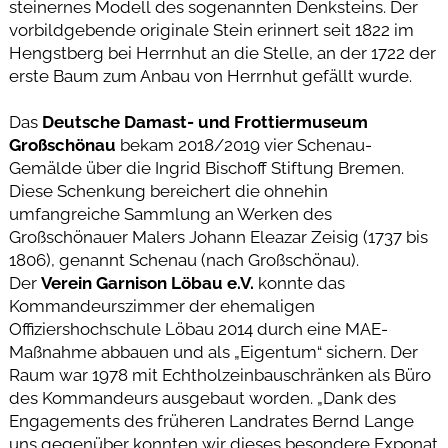
steinernes Modell des sogenannten Denksteins. Der
vorbildgebende originale Stein erinnert seit 1822 im
Hengstberg bei Herrnhut an die Stelle, an der 1722 der
erste Baum zum Anbau von Herrnhut gefällt wurde.
Das
Deutsche Damast- und Frottiermuseum
Großschönau
bekam 2018/2019 vier Schenau-
Gemälde über die Ingrid Bischoff Stiftung Bremen.
Diese Schenkung bereichert die ohnehin
umfangreiche Sammlung an Werken des
Großschönauer Malers Johann Eleazar Zeisig (1737 bis
1806), genannt Schenau (nach Großschönau).
Der
Verein Garnison Löbau e.V.
konnte das
Kommandeurszimmer der ehemaligen
Offiziershochschule Löbau 2014 durch eine MAE-
Maßnahme abbauen und als „Eigentum“ sichern. Der
Raum war 1978 mit Echtholzeinbauschränken als Büro
des Kommandeurs ausgebaut worden. „Dank des
Engagements des früheren Landrates Bernd Lange
uns gegenüber konnten wir dieses besondere Exponat