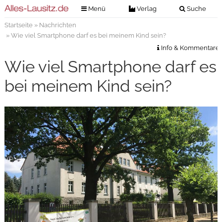
Menü
Verlag
Suche
Startseite
»
Nachrichten
Nachrichten
Verlag
» Wie viel Smartphone darf es bei meinem Kind sein?
Zeitungszustellung
Veranstaltungen
Info & Kommentare
Kontakt
Wie viel Smartphone darf es
Veranstaltungstickets
Impressum
bei meinem Kind sein?
Anzeigenannahme
Anzeigensuche
Digitale Ausgaben